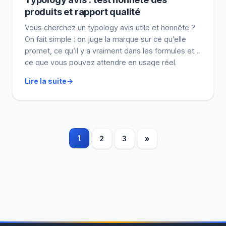
produits et rapport qualité
Vous cherchez un typology avis utile et honnête ?
On fait simple : on juge la marque sur ce qu’elle
promet, ce qu’il y a vraiment dans les formules et
ce que vous pouvez attendre en usage réel.
Ensuite, on vous donne une méthode pour lire les
Lire la suite
retours (avec tolérance d’abord) et estimer le
rapport […]
Pagination
1
2
3
»
des
publications