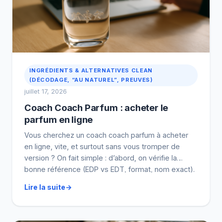
INGRÉDIENTS & ALTERNATIVES CLEAN
(DÉCODAGE, “AU NATUREL”, PREUVES)
juillet 17, 2026
Coach Coach Parfum : acheter le
parfum en ligne
Vous cherchez un coach coach parfum à acheter
en ligne, vite, et surtout sans vous tromper de
version ? On fait simple : d’abord, on vérifie la
bonne référence (EDP vs EDT, format, nom exact).
Ensuite seulement, on regarde la tenue et l’accord
Lire la suite
avec votre style. Et après, on passe au prix… et à la
[…]