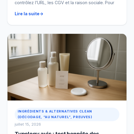
contrôlez l’URL, les CGV et la raison sociale. Pour
reconnaître la bonne gamme, regardez le secteur
Lire la suite
(linge de maison, beauté, mobilier pro) et les
indices produits (matières, tailles, références).
Avant […]
INGRÉDIENTS & ALTERNATIVES CLEAN
(DÉCODAGE, “AU NATUREL”, PREUVES)
juillet 15, 2026
Typology avis : test honnête des