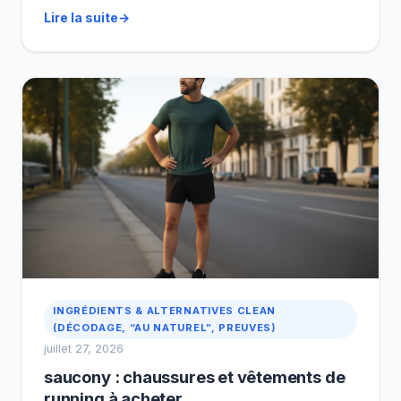
parfumerie, on l’emploie surtout comme matière de
Lire la suite
fond : elle arrondit les accords et aide la tenue à
durer. On fait simple : […]
INGRÉDIENTS & ALTERNATIVES CLEAN
(DÉCODAGE, “AU NATUREL”, PREUVES)
juillet 27, 2026
saucony : chaussures et vêtements de
running à acheter