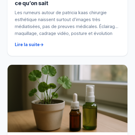
ce qu’on sait
Les rumeurs autour de patricia kaas chirurgie
esthétique naissent surtout d’images très
médiatisées, pas de preuves médicales. Éclairage,
maquillage, cadrage vidéo, posture et évolution
naturelle de la peau peuvent changer fortement la
Lire la suite
perception. (Et oui, c’est frustrant : on croit voir “un
avant/après”, alors qu’on compare parfois deux
contextes.) On fait simple et utile : […]