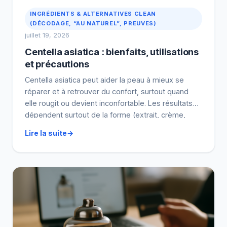
INGRÉDIENTS & ALTERNATIVES CLEAN
(DÉCODAGE, “AU NATUREL”, PREUVES)
juillet 19, 2026
Centella asiatica : bienfaits, utilisations
et précautions
Centella asiatica peut aider la peau à mieux se
réparer et à retrouver du confort, surtout quand
elle rougit ou devient inconfortable. Les résultats
dépendent surtout de la forme (extrait, crème,
etc.), de la standardisation et de la régularité :
Lire la suite
comptez souvent 4 à 8 semaines de routine avant
de juger. On fait simple : […]