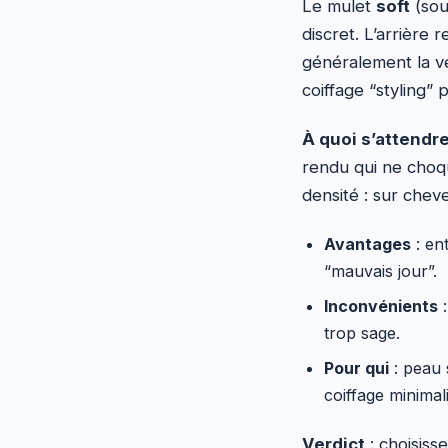
Le mulet
soft
(sou
discret. L’arrière 
généralement la ve
coiffage “styling”
À quoi s’attendr
rendu qui ne choqu
densité : sur chev
Avantages
: en
“mauvais jour”.
Inconvénients
:
trop sage.
Pour qui
: peau 
coiffage minimali
Verdict
: choisiss