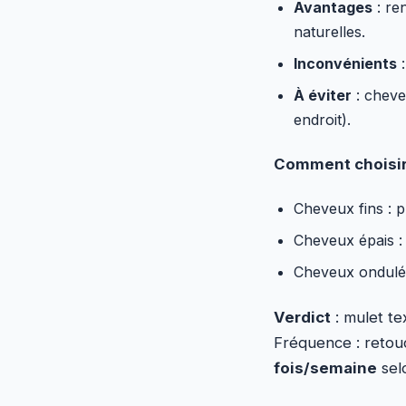
Avantages
: re
naturelles.
Inconvénients
:
À éviter
: cheve
endroit).
Comment choisir
Cheveux fins : p
Cheveux épais :
Cheveux ondulés
Verdict
: mulet te
Fréquence : retou
fois/semaine
selo