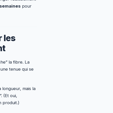
2 semaines
pour
r les
nt
he” la fibre. La
 une tenue qui se
 longueur, mais la
. (Et oui,
n produit.)