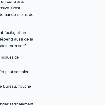
 un contraste
ssive. C’est
e demande moins de
t facile, et un
dépend aussi de la
sans “creuser”.
 risques de
ffet peut sembler
de bureau, routine
hanger radicalement