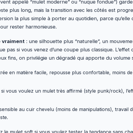
vent appelé “mulet moderne” ou “nuque fondue”) garde
reste plus long, mais la transition avec les côtés est progre
rsion la plus simple à porter au quotidien, parce qu’ell
 pour rester harmonieuse.
e vraiment
: une silhouette plus “naturelle”, un mouvemen
e pas si vous venez d’une coupe plus classique. L’effet 
eux fins, on privilégie un dégradé qui apporte du volume 
trée en matière facile, repousse plus confortable, moins de
 si vous voulez un mulet très affirmé (style punk/rock), l’e
sensible au cuir chevelu (moins de manipulations), travail 
ste.
ez le mulet soft si vous voulez tester la tendance sans c