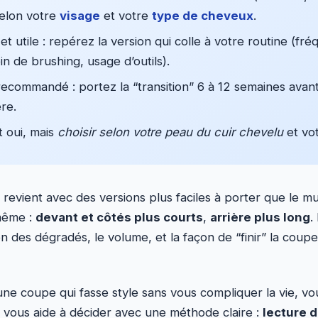
selon votre
visage
et votre
type de cheveux
.
 et utile : repérez la version qui colle à votre routine (fr
in de brushing, usage d’outils).
ecommandé : portez la “transition” 6 à 12 semaines avant 
re.
t oui, mais
choisir selon votre peau du cuir chevelu
et vo
revient avec des versions plus faciles à porter que le mul
 même :
devant et côtés plus courts
,
arrière plus long
.
on des dégradés, le volume, et la façon de “finir” la coupe
ne coupe qui fasse style sans vous compliquer la vie, v
le vous aide à décider avec une méthode claire :
lecture d