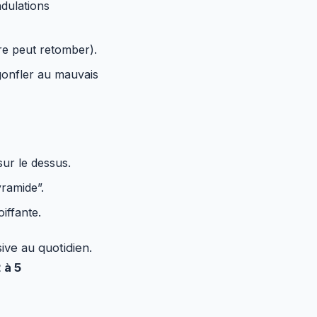
ndulations
re peut retomber).
gonfler au mauvais
sur le dessus.
ramide”.
iffante.
ve au quotidien.
 à 5